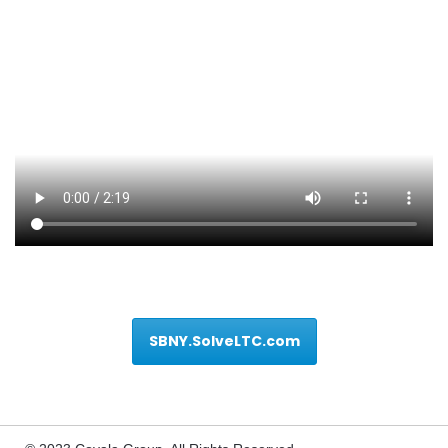
SBNY.SolveLTC.com